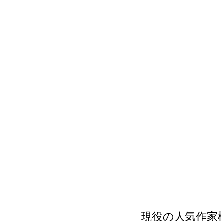
 現役の人気作家様とのコラボ限定商品「夢限定KUMAKO」ご紹介させて頂