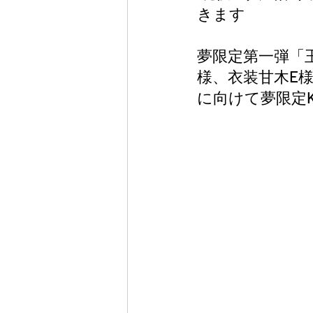
きます
夢限定第一弾「玉子
様、衣装甘木E
に向けて夢限定K