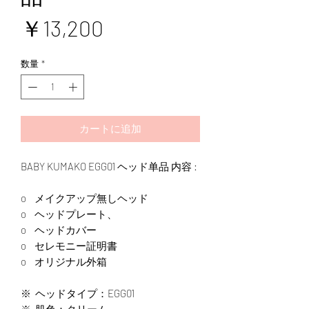
価
￥13,200
格
数量
*
カートに追加
BABY KUMAKO
EGG01 ヘッド单品 内容 :
o メイクアップ無しヘッド
o ヘッドプレート、
o ヘッドカバー
o セレモニー証明書
o オリジナル外箱
※ ヘッドタイプ：EGG01
※ 肌色：クリーム